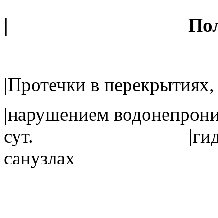
| Пол
|Протечки в перекрыт
|нарушением водо
сут. |гидроизол
санузл