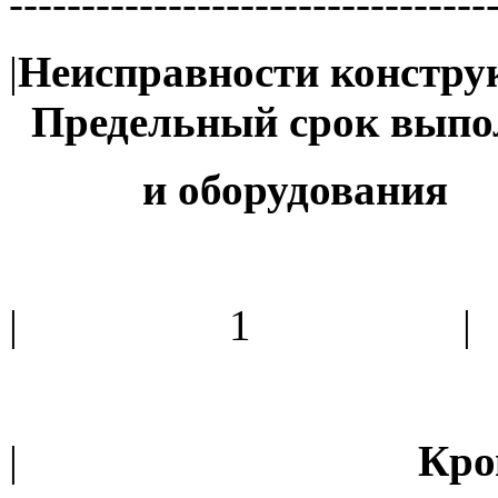
---------------------------------
|
Неисправности конструк
Предельный срок вып
и оборудова
| 1 |
|
Кр