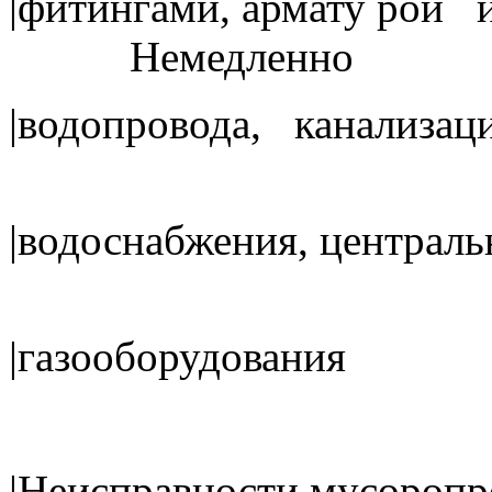
|фитингами, армату рой
Немедлен
|водопровода, канализац
|водоснабжения, централь
|газообо
|Неисправности м