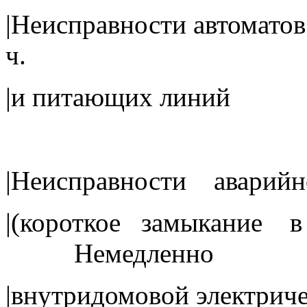
|Неисправности автом
ч.
|и питаю
|Неисправности а
|(короткое замыкание 
Немедлен
|внутридомовой электри