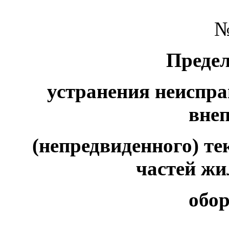
№
Преде
устранения неиспр
вне
(непредвиденного) т
частей жи
обо