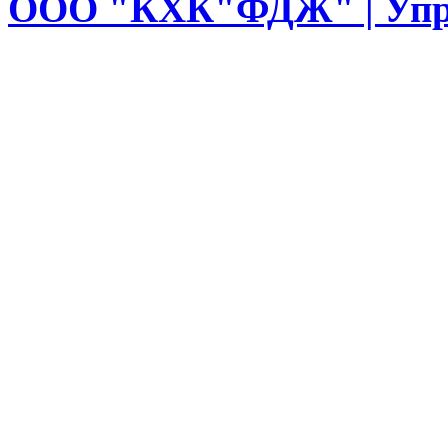
ООО
"КХК"ФДЖ" | Упр