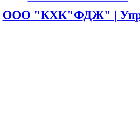
ООО
"КХК"ФДЖ" | Упр