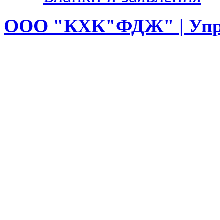
ООО
"КХК"ФДЖ" | Упр