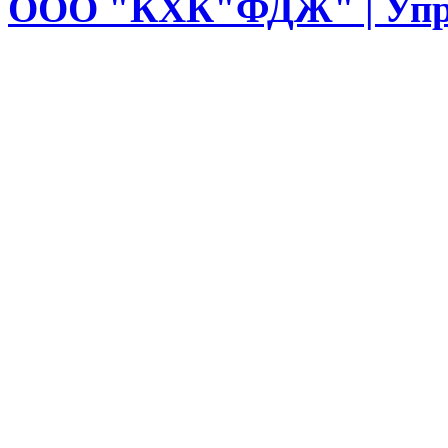
ООО
"КХК"ФДЖ" | Упр