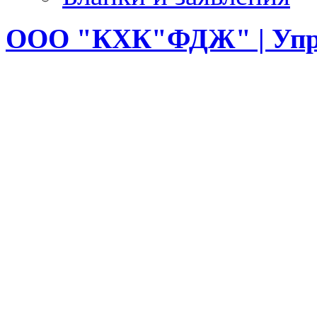
ООО
"КХК"ФДЖ" | Упр